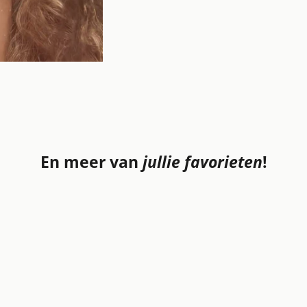
ening Mineral Sunscreen
0+
En meer van
jullie favorieten
!
VERKOCHT