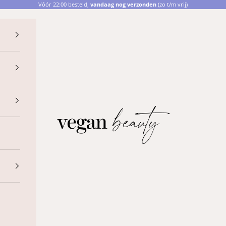
Vóór 22:00 besteld,
vandaag nog verzonden
(zo t/m vrij)
Vegan Beauty