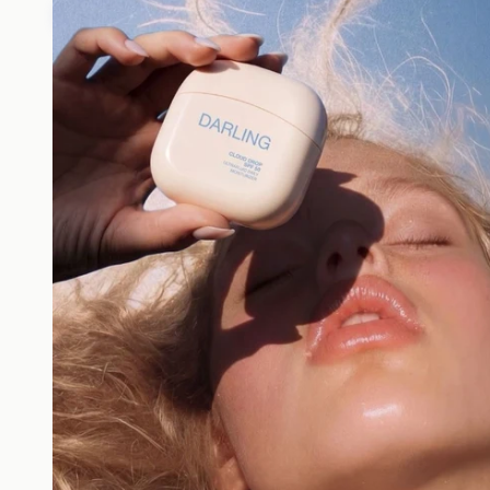
Brighten
Sunscre
Bescherm je huid
minerale SPF 50+ 
alleen beschermt teg
verzorgt en versterk
biedt breedspectrum
UVB-straling, terwi
helpen om de huid 
licht en vroegti