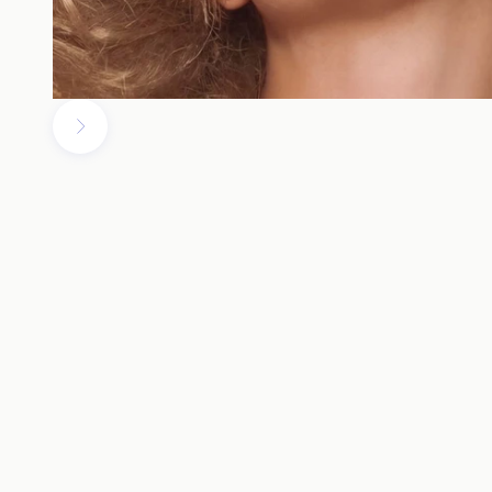
Volgende
Bright
SPF 5
€90,00
UIT
Naar artikel 1