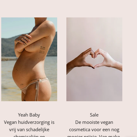
Yeah Baby
Sale
Vegan huidverzorging is
De mooiste vegan
vrij van schadelijke
cosmetica voor een nog
chemicaliën en
mooier prijsje. Van make-