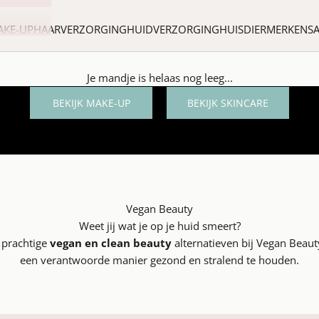
AKE-UP
HAARVERZORGING
HUIDVERZORGING
HUISDIER
MERKEN
S
Bij bestellingen vanaf 75.-
Je mandje is helaas nog leeg...
Gratis Maria Nila Travel-size Shampoo
BEKIJK MAKE-UP
BEKIJK SKINCARE
Vegan Beauty
Weet jij wat je op je huid smeert?
e prachtige
vegan en clean beauty
alternatieven bij Vegan Beaut
een verantwoorde manier gezond en stralend te houden.