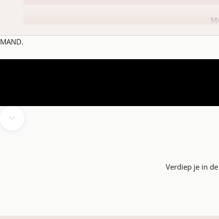
M
MAND.
Naar volgende onderdeel navigeren
Verdiep je in d