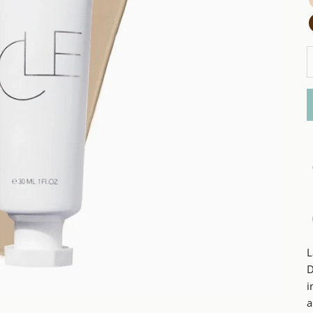
A
L
D
i
a