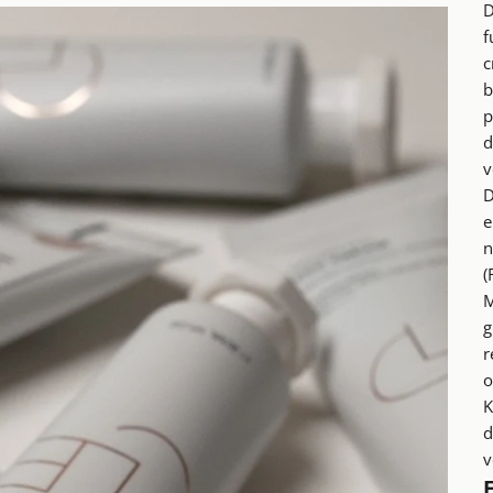
D
f
c
b
p
d
v
D
e
n
(
M
g
r
o
K
d
v