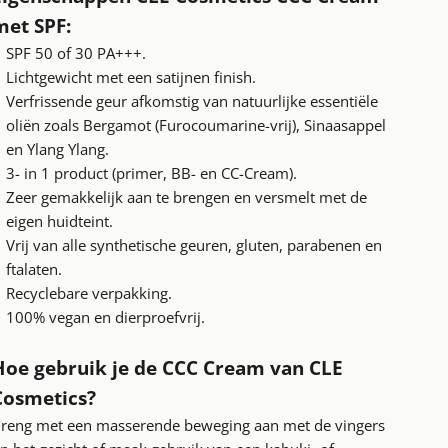
met SPF:
SPF 50 of 30 PA+++.
Lichtgewicht met een satijnen finish.
Verfrissende geur afkomstig van natuurlijke essentiële
oliën zoals Bergamot (Furocoumarine-vrij), Sinaasappel
en Ylang Ylang.
3- in 1 product (primer, BB- en CC-Cream).
Zeer gemakkelijk aan te brengen en v
ersmelt met de
eigen huidteint.
Vrij van alle synthetische geuren, gluten, parabenen en
ftalaten.
Recyclebare verpakking.
100% vegan en dierproefvrij.
Hoe gebruik je de
CCC Cream van CLE
Cosmetics?
reng met een masserende beweging aan met de vingers