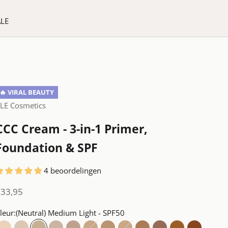
ALE
🔥 VIRAL BEAUTY
LE Cosmetics
CCC Cream - 3-in-1 Primer,
Foundation & SPF
4 beoordelingen
anbiedingsprijs
€33,95
leur:
(Neutral) Medium Light - SPF50