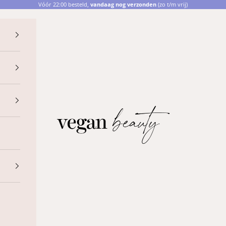
Vóór 22:00 besteld,
vandaag nog verzonden
(zo t/m vrij)
Vegan Beauty