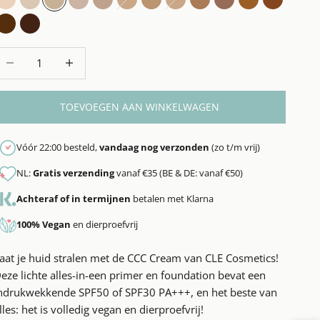
(Neutral) Fair - SPF50
(Neutral) Light - SPF50
(Neutral) Medium Light - SPF50
Warm Light - SPF50
(Neutral) Medium - SPF50
Warm Medium Light - SPF50
Warm Medium - SPF50
Golden Medium - SPF50
Golden Medium Deep - 
Cool Medium Deep 
Warm Medium 
Warm Dee
Neutral Deep - SPF30
Cool Deep - SPF30
antal verlagen
Aantal verhogen
TOEVOEGEN AAN WINKELWAGEN
Vóór 22:00 besteld,
vandaag nog verzonden
(zo t/m vrij)
NL:
Gratis verzending
vanaf €35 (BE & DE: vanaf €50)
Achteraf of in termijnen
betalen met Klarna
100% Vegan
en dierproefvrij
aat je huid stralen met de CCC Cream van CLE Cosmetics!
eze lichte alles-in-een primer en foundation bevat een
ndrukwekkende SPF50 of SPF30 PA+++, en het beste van
lles: het is volledig vegan en dierproefvrij!