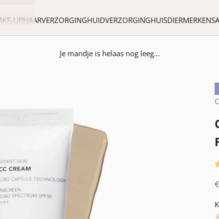
AKE-UP
HAARVERZORGING
HUIDVERZORGING
HUISDIER
MERKEN
S
Je mandje is helaas nog leeg...
C
A
K