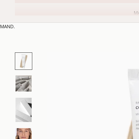
M
MAND.