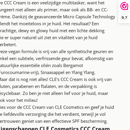
e CCC Cream is een veelzijdige multitasker, want het
ungeert niet alleen als primer, maar ook als BB- en CC-
rème. Dankzij de geavanceerde Micro Capsule Technology
9,7
lendt het moeiteloos in je huid. Het resultaat? Een
rachtige, dewy en glowy huid met een lichte dekking
ie er super naturel uit ziet en vitaliteit van je huid
erbetert.
eze vegan formule is vrij van alle synthetische geuren en
nkel een subtiele, verfrissende geur bevat, afkomstig van
atuurlijke essentiële oliën zoals Bergamot
Furocoumarine-vrij), Sinaasappel en Ylang Ylang.
aar dat is nog niet alles! CLE's CCC Cream is ook vrij van
luten, parabenen en ftalaten, en de verpakking is
ecyclebaar. Zo ben je niet alleen lief voor je huid, maar
ok voor het milieu!
ies voor de CCC Cream van CLE Cosmetics en geef je huid
e liefdevolle verzorging die het verdient, terwijl je vol
ertrouwen geniet van een effectieve SPF bescherming.
Eigenschappen CLE Cosmetics CCC Cream