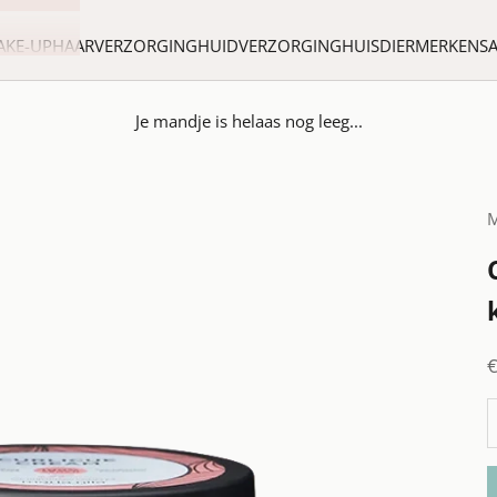
AKE-UP
HAARVERZORGING
HUIDVERZORGING
HUISDIER
MERKEN
S
Je mandje is helaas nog leeg...
M
A
A