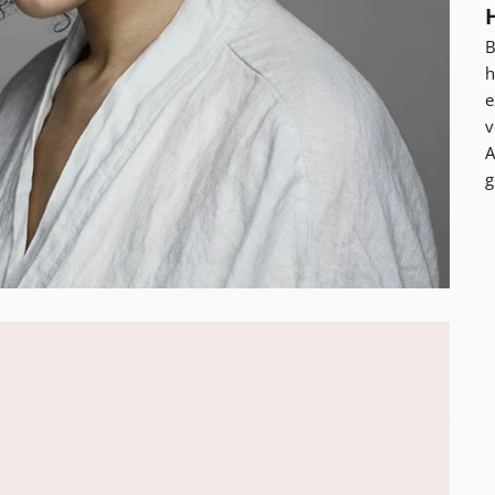
B
h
e
v
A
g