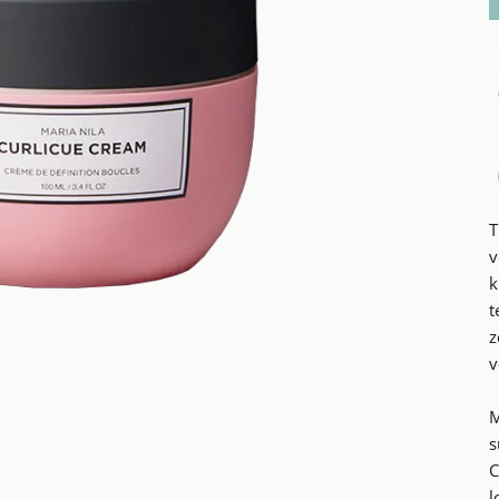
T
v
k
t
z
v
M
s
C
l