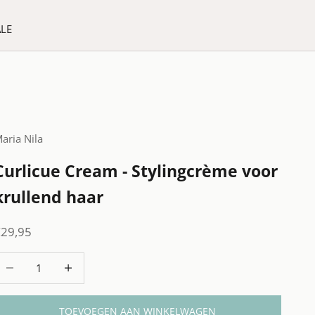
ALE
aria Nila
Curlicue Cream - Stylingcrème voor
krullend haar
anbiedingsprijs
€29,95
antal verlagen
Aantal verhogen
TOEVOEGEN AAN WINKELWAGEN