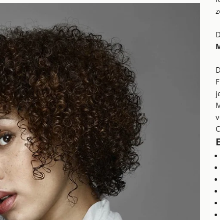
z
D
D
F
j
M
v
C