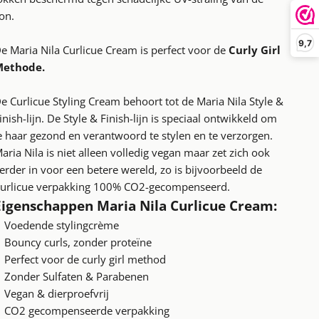
on.
9,7
e Maria Nila Curlicue Cream is perfect voor de
Curly Girl
Methode.
e Curlicue Styling Cream behoort tot de Maria Nila Style &
inish-lijn. De
Style & Finish-lijn
is speciaal ontwikkeld om
e haar gezond en verantwoord te stylen en te verzorgen.
aria Nila is niet alleen volledig vegan maar zet zich ook
erder in voor een betere wereld, zo is bijvoorbeeld de
urlicue verpakking 100% CO2-gecompenseerd.
Eigenschappen Maria Nila Curlicue Cream:
Voedende stylingcrème
Bouncy curls, zonder proteïne
Perfect voor de curly girl method
Zonder Sulfaten & Parabenen
Vegan & dierproefvrij
CO2 gecompenseerde verpakking