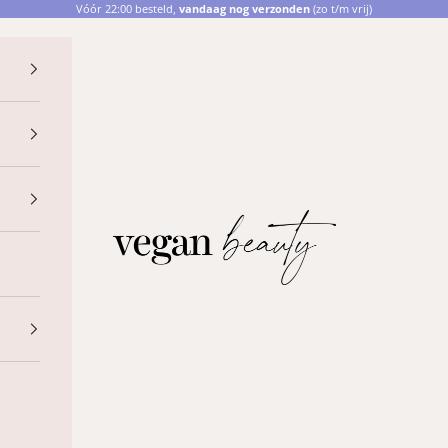
Vóór 22:00 besteld,
vandaag nog verzonden
(zo t/m vrij)
Vegan Beauty