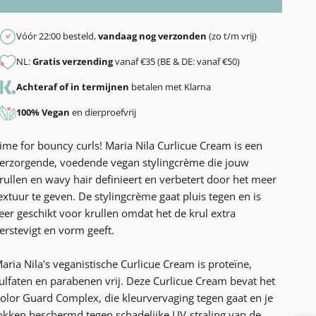
Vóór 22:00 besteld,
vandaag nog verzonden
(zo t/m vrij)
NL:
Gratis verzending
vanaf €35 (BE & DE: vanaf €50)
Achteraf of in termijnen
betalen met Klarna
100% Vegan
en dierproefvrij
ime for bouncy curls! Maria Nila Curlicue Cream is een
erzorgende, voedende vegan stylingcrème die jouw
rullen en wavy hair definieert en verbetert door het meer
extuur te geven.
De stylingcrème gaat pluis tegen en is
eer geschikt voor krullen omdat het de krul extra
erstevigt en vorm geeft.
aria Nila's veganistische Curlicue Cream is proteïne,
ulfaten en parabenen vrij.
Deze Curlicue Cream bevat het
olor Guard Complex, die kleurvervaging tegen gaat en je
okken beschermd tegen schadelijke UV-straling van de