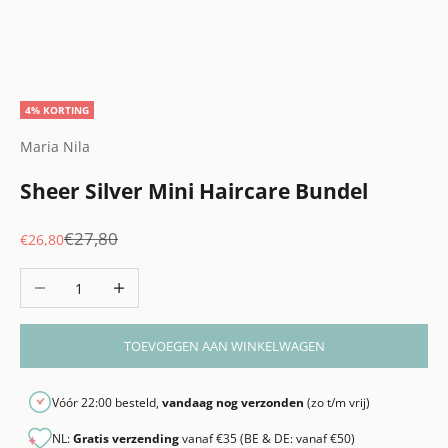
4% KORTING
Maria Nila
Sheer Silver Mini Haircare Bundel
Normale prijs
€27,80
Aanbiedingsprijs
€26,80
Aantal verlagen
Aantal verhogen
TOEVOEGEN AAN WINKELWAGEN
Vóór 22:00 besteld,
vandaag nog verzonden
(zo t/m vrij)
NL:
Gratis verzending
vanaf €35 (BE & DE: vanaf €50)