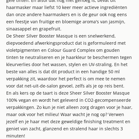
gele tinten. En alsof dat nog niet genoeg is, bevat dit
haarmasker maar liefst 10 keer meer actieve ingrediënten
dan onze andere haarmaskers en is de geur ook nog eens
een feestje van fruitige en bloemige aroma's van jasmijn,
sinaasappel en grapefruit.
De Sheer Silver Booster Masque is een snelwerkend,
diepvoedend afwerkingsproduct dat is geformuleerd met
violetpigmenten en Colour Guard Complex om gouden
tinten te neutraliseren en je haarkleur te beschermen tegen
kleurverlies door het wassen, stylen en UV-straling. En het
beste van alles is dat dit product in een handige 50 ml
verpakking zit, waardoor het perfect is om mee te nemen
voor dat net-uit-de-salon gevoel, zelfs als je op reis bent.
En als kers op de taart is deze Sheer Silver Booster Masque
100% vegan en wordt het geleverd in CO2-gecompenseerde
verpakkingen. Zo kun je niet alleen zorg dragen voor je haar,
maar ook voor het milieu! Waar wacht je nog op? Verwen
jezelf en je haar met deze geweldige finishing treatment en
geniet van zacht, glanzend en stralend haar in slechts 3
minuten!