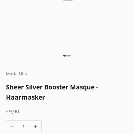
Naar artikel 1
Naar artikel 2
Naar artikel 3
Naar artikel 4
Maria Nila
Sheer Silver Booster Masque -
Haarmasker
Aanbiedingsprijs
€9,90
Aantal verlagen
Aantal verhogen