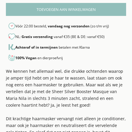
TOEVOEGEN AAN WINKELWAGEN
Vóór 22:00 besteld,
vandaag nog verzonden
(zo t/m vrij)
NL:
Gratis verzending
vanaf €35 (BE & DE: vanaf €50)
Achteraf of in termijnen
betalen met Klarna
100% Vegan
en dierproefvrij
We kennen het allemaal wel, die drukke ochtenden waarop
je amper tijd hebt om je haar te wassen, laat staan om ook
nog eens een haarmasker te gebruiken. Maar wat als we je
vertellen dat je met de Sheer Silver Booster Masque van
Maria Nila in slechts 3 minuten zacht, stralend en een
coolere haartint hebt? Ja, je leest het goed!
Dit krachtige haarmasker vervangt niet alleen je conditioner,
maar ook je haarmasker en neutraliseert die vervelende