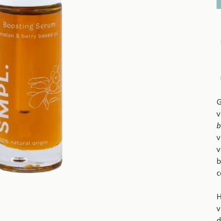
G
v
b
v
v
b
c
H
v
d