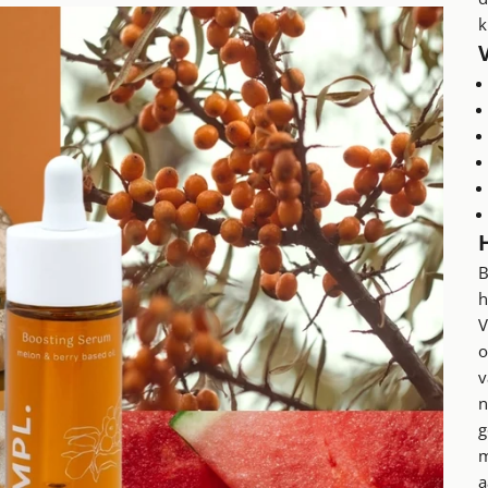
k
B
h
V
o
v
n
g
m
a