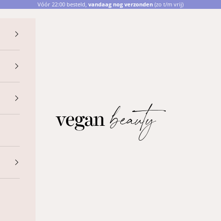
Vóór 22:00 besteld,
vandaag nog verzonden
(zo t/m vrij)
Vegan Beauty