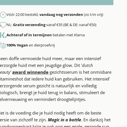
Vóór 22:00 besteld,
vandaag nog verzonden
(zo t/m vrij)
NL:
Gratis verzending
vanaf €35 (BE & DE: vanaf €50)
Achteraf of in termijnen
betalen met Klarna
100% Vegan
en dierproefvrij
een doffe vermoeide huid meer, maar een intensief
erzorgde huid met een jeugdige glow. Dit '
dutch
eauty'
award winnende
gezichtsserum is het onmisbare
itamineshot dat iedere huid kan gebruiken. Het intensief
erzorgende serum gezicht is natuurlijk en volledig
iologisch, brengt je huid terug in balans, stimuleert de
elvernieuwing en vermindert droogtelijntjes.
et is de voeding die je huid nodig heeft om de beste
ersie van zichzelf te zijn.
Magic in a bottle
. En dankzij het
uindoornextract krijg je ook nog een egale, gezonde sun-