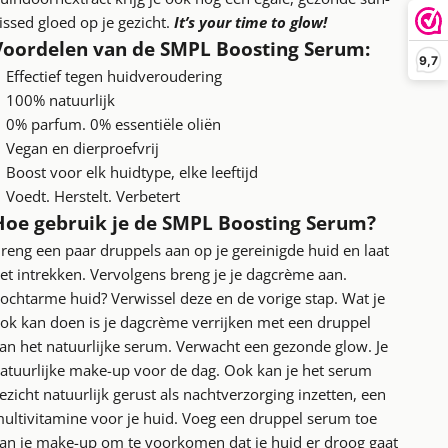
issed gloed op je gezicht.
It’s your time to glow!
Voordelen van de SMPL Boosting Serum:
9,7
Effectief tegen huidveroudering
100% natuurlijk
0% parfum. 0% essentiële oliën
Vegan en dierproefvrij
Boost voor elk huidtype, elke leeftijd
Voedt. Herstelt. Verbetert
Hoe gebruik je de SMPL Boosting Serum?
reng een paar druppels aan op je gereinigde huid en laat
et intrekken. Vervolgens breng je je dagcrème aan.
ochtarme huid? Verwissel deze en de vorige stap. Wat je
ok kan doen is je dagcrème verrijken met een druppel
an het natuurlijke serum. Verwacht een gezonde glow. Je
atuurlijke make-up voor de dag. Ook kan je het serum
ezicht natuurlijk gerust als nachtverzorging inzetten, een
ultivitamine voor je huid. Voeg een druppel serum toe
an je make-up om te voorkomen dat je huid er droog gaat