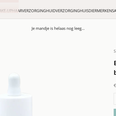
AKE-UP
HAARVERZORGING
HUIDVERZORGING
HUISDIER
MERKEN
S
Je mandje is helaas nog leeg...
S
A
A