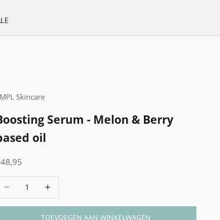
ALE
MPL Skincare
Boosting Serum - Melon & Berry
based oil
anbiedingsprijs
€48,95
antal verlagen
Aantal verhogen
TOEVOEGEN AAN WINKELWAGEN